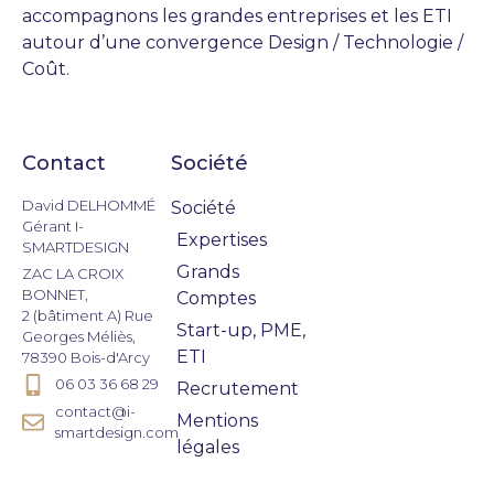
accompagnons les grandes entreprises et les ETI
autour d’une convergence Design / Technologie /
Coût.
Contact
Société
Actualités
David DELHOMMÉ
Société
Gérant I-
Expertises
SMARTDESIGN
Grands
ZAC LA CROIX
BONNET,
Comptes
2 (bâtiment A) Rue
Start-up, PME,
Georges Méliès,
ETI
78390 Bois-d'Arcy
06 03 36 68 29
Recrutement
contact@i-
Mentions
smartdesign.com
légales