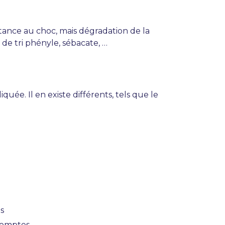
istance au choc, mais dégradation de la
 de tri phényle, sébacate, …
uée. Il en existe différents, tels que le
Actualités
s
Comptes