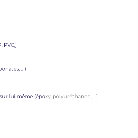
, PVC,)
bonates, …)
 sur lui-même (épo
xy, polyuréthanne, …)