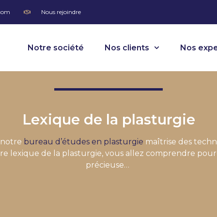
.com
Nous rejoindre
Notre société
Nos clients
Nos expe
Lexique de la plasturgie
 notre
bureau d’études en plasturgie
maîtrise des techn
re lexique de la plasturgie, vous allez comprendre po
précieuse…