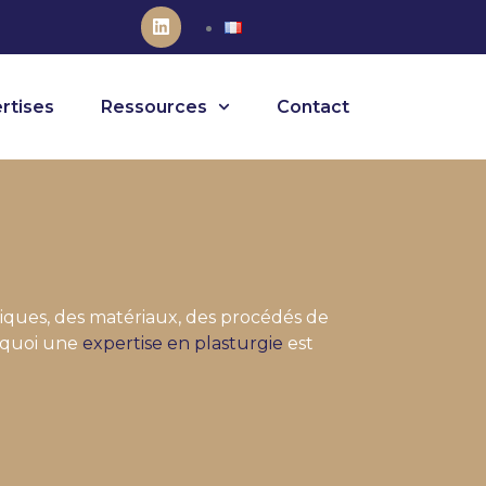
rtises
Ressources
Contact
iques, des matériaux, des procédés de
urquoi une
expertise en plasturgie
est