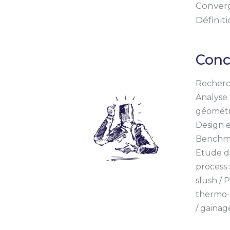
Conver
Définit
Conc
Recherc
Analyse 
géomét
Design 
Benchma
Etude de
process 
slush / 
thermo-
/ gaina