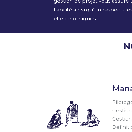
gestion de projet vous assure
fiabilité ainsi qu’un respect d
et économiques.
N
Man
Pilotag
Gestion
Gestion
Définit