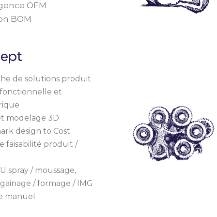
gence OEM
ion BOM
ept
he de solutions produit
fonctionnelle et
rique
et modelage 3D
rk design to Cost
 faisabilité produit /
:
PU spray / moussage,
gainage / formage / IMG
ge manuel