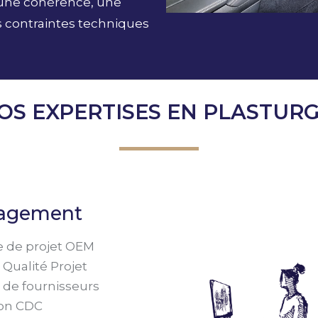
 une cohérence, une
es contraintes techniques
OS EXPERTISES EN PLASTURG
agement
e de projet OEM
 Qualité Projet
 de fournisseurs
ion CDC