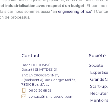
 et industrialisation avec respect d’un budget
. Et comme n
glais car nous sommes aussi “an
engineering office
” ! Cont
ion de processus.
Contact
Société
David DELHOMMÉ
Société
Gérant I-SMARTDESIGN
Expertise
ZAC LA CROIX BONNET,
Grands 
2 (bâtiment A) Rue Georges Méliès,
78390 Bois-d'Arcy
Start-up,
06 03 36 68 29
Recrute
contact@i-smartdesign.com
Mentions