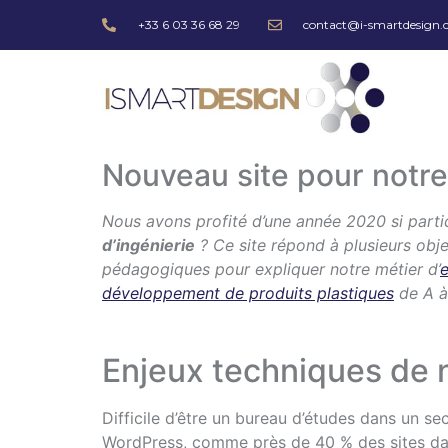
+33 6 03 36 68 29
contact@i-smartdesign
Nouveau site pour notre 
Nous avons profité d’une année 2020 si partic
d’ingénierie
? Ce site répond à plusieurs obj
pédagogiques pour expliquer notre métier d’
e
développement de produits plastiques
de A à
Enjeux techniques de n
Difficile d’être un bureau d’études dans un s
WordPress, comme près de 40 % des sites dan