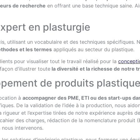
oteurs de recherche
en offrant une base technique saine. Ain
expert en plasturgie
is, utilisant un vocabulaire et des techniques spécifiques
thodes et les termes
appliqués au secteur du plastique.
nts pour visualiser tout le travail réalisé pour la
concepti
açon d’illustrer toute
la diversité et la richesse de notre tr
ppement de produits plastiqu
vocation à
accompagner des PME, ETI ou des start-ups dan
ues. De la validation de l’idée à la production, nous aidon
rigueur et l’expertise tirées de notre expérience auprès de
 cahier des charges, rédaction de la nomenclature produit (
s nous intervenons.
les solutions d’ingénierie plastique, nous formons une équi