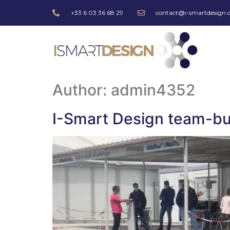
+33 6 03 36 68 29
contact@i-smartdesign
Author:
admin4352
I-Smart Design team-bu