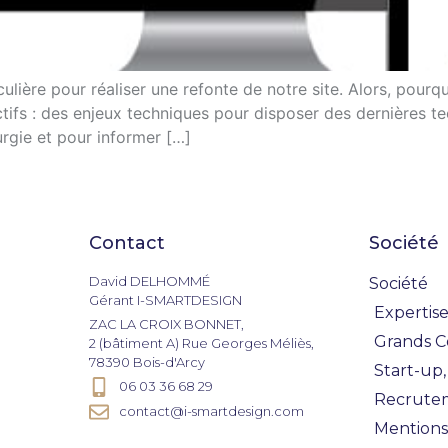
ulière pour réaliser une refonte de notre site. Alors, pourq
jectifs : des enjeux techniques pour disposer des dernières
urgie et pour informer […]
Contact
Société
David DELHOMMÉ
Société
Gérant I-SMARTDESIGN
Expertise
ZAC LA CROIX BONNET,
Grands 
2 (bâtiment A) Rue Georges Méliès,
78390 Bois-d'Arcy
Start-up,
06 03 36 68 29
Recrute
contact@i-smartdesign.com
Mentions