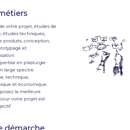
métiers
de votre projet, études de
té, études techniques,
e produits, conception,
rototypage et
isation.
pertise en plasturgie
n large spectre
ue, technique,
ique et économique.
posez la meilleure
pour votre projet est
ectif.
e démarche