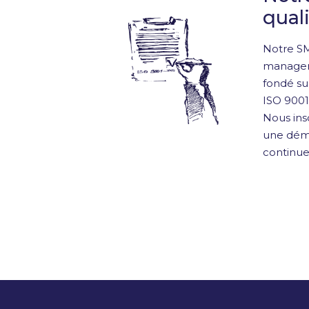
qual
Notre S
manageme
fondé su
ISO 9001
Nous ins
une déma
continue