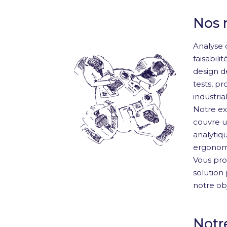
Nos 
Analyse 
faisabili
design d
tests, p
industrial
Notre ex
couvre u
analytiq
ergonom
Vous pro
solution 
notre obj
Notr