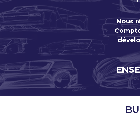
Nous ré
Compt
dével
ENSE
BU