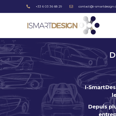
+33 6 03 36 68 29
contact@i-smartdesign
D
I-SmartDesi
l
Depuis pl
entrep