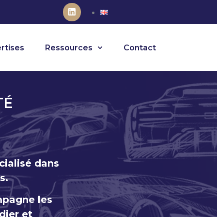
rtises
Ressources
Contact
TÉ
cialisé dans
s.
mpagne les
dier et