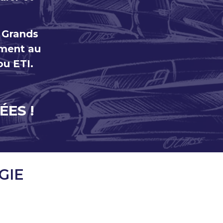
s Grands
ement
au
ou ETI.
ÉES !
GIE